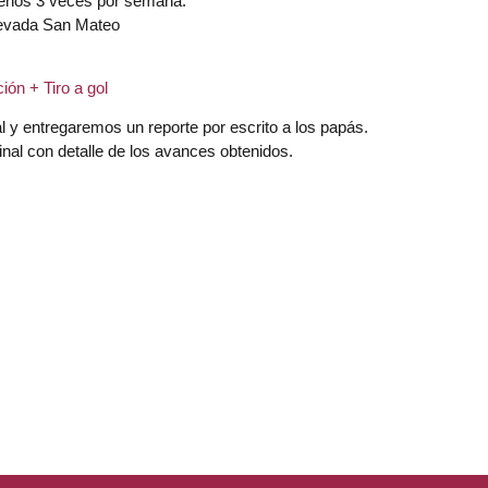
 menos 3 veces por semana.
Nevada San Mateo
ón + Tiro a gol
l y entregaremos un reporte por escrito a los papás.
inal con detalle de los avances obtenidos.