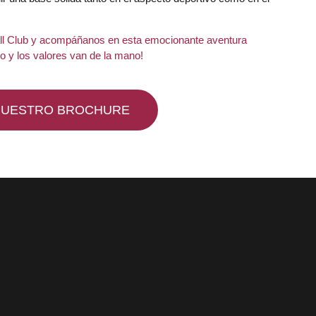
ll Club y acompáñanos en esta emocionante aventura
go y los valores van de la mano!
NUESTRO BROCHURE