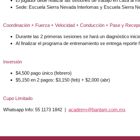
El jugador debe realizar las sesiones de trabajo en casa al
Sede: Escuela Sierra Nevada Interlomas y Escuela Sierra 
Coordinación + Fuerza + Velocidad + Conducción + Pase y Recepci
Durante las 2 primeras sesiones se hará un diagnóstico inicia
Al finalizar el programa de entrenamiento se entrega reporte f
Inversión
$4,500
pago único (febrero)
$5,150
en 2 pagos:
$3,150
(feb) +
$2,000
(abr)
Cupo Limitado
Whatsapp Info:
55 1173 1842 |
academy@bantam.com.mx