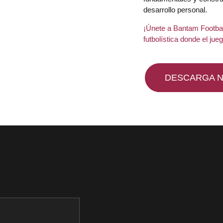
desarrollo personal.
¡Únete a Bantam Footba
futbolística donde el jue
DESCARGA 